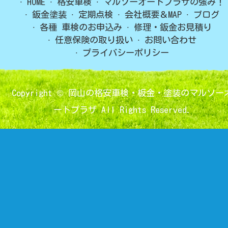
HOME
格安車検
マルソーオートプラザの強み！
鈑金塗装
定期点検
会社概要＆MAP
ブログ
各種 車検のお申込み
修理・鈑金お見積り
任意保険の取り扱い
お問い合わせ
プライバシーポリシー
Copyright ©
岡山の格安車検・板金・塗装のマルソー
ートプラザ
All Rights Reserved.