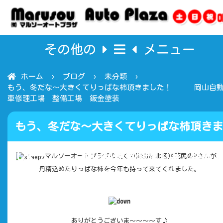
その他の
メニュー
ホーム
ブログ
未分類
もう、冬だな～大きくてりっぱな柿頂きました！ 岡山自
車修理工場 整備工場 鈑金塗装
もう、冬だな～大きくてりっぱな柿頂きま
した！ 岡山自動車修理工場 整備工
マルソーオートプラザの近くの岡山市北区東花尻のMさんが、
丹精込めたりっぱな柿を今年も持って来てくれました。
場 鈑金塗装
ありがとうございま～～～～す♪