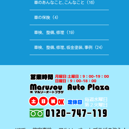
車のあんなこと､こんなこと
(16)
車の保険
(4)
車検、整備､修理
(19)
車検、整備､修理､板金塗装､事例
(24)