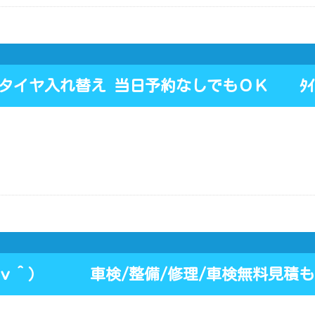
スタイヤ入れ替え 当日予約なしでもＯＫ ﾀｲ
ｖ＾） 車検/整備/修理/車検無料見積も