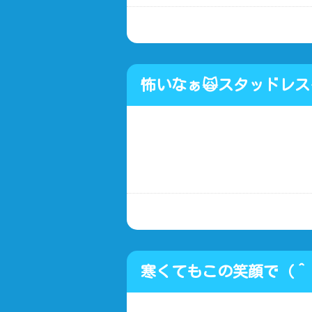
怖いなぁ🙀スタッドレ
こみ安い
寒くてもこの笑顔で（＾