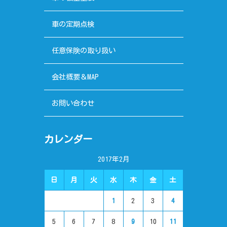
車の定期点検
任意保険の取り扱い
会社概要＆MAP
お問い合わせ
カレンダー
2017年2月
日
月
火
水
木
金
土
1
2
3
4
5
6
7
8
9
10
11