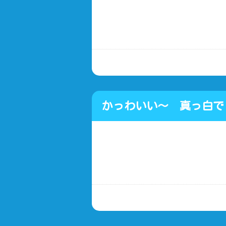
車修理・整備・車検代ﾛｰﾝ
かっわいい～ 真っ
り付け