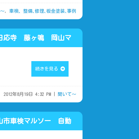
～
,
車検、整備､修理､板金塗装､事例
応寺 藤ヶ鳴 岡山マ
続きを見る
2012年8月19日 4:32 PM |
聞いて～
市車検マルソー 自動