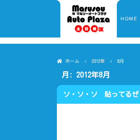
ＨＯＭＥ
ホーム
2012年
8月
月:
2012年8月
ソ・ソ・ソ 貼っ
ルソー 民間車検工場