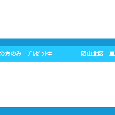
の方のみ ﾌﾟﾚｾﾞﾝﾄ中 岡山北区 車