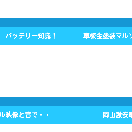
会 バッテリー知識！ 車板金塗装マルソ
ア・ル映像と音で・・ 岡山激安車検