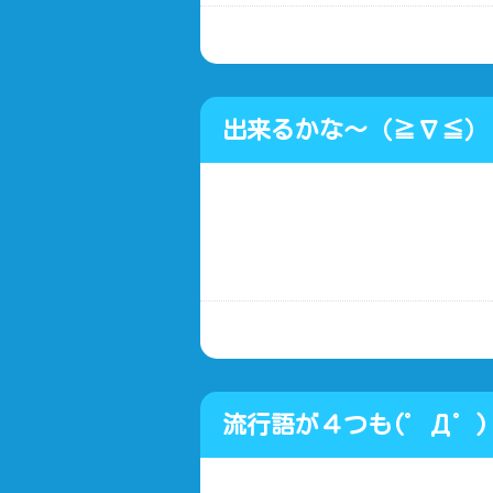
出来るかな〜（≧∇≦）
流行語が４つも(゜Д゜