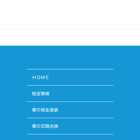
ＨＯＭＥ
格安車検
車の板金塗装
車の定期点検