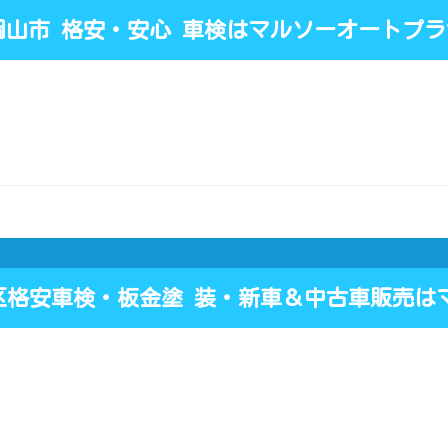
山市 格安・安心 車検はマルソーオートプラザ
区格安車検・板金塗 装・新車＆中古車販売は