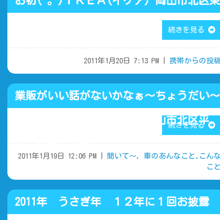
お初(^｡^)ＩＫＥＡ(イケア) 岡山市北区東
花尻で車検はマルソー
続きを見る
2011年1月20日 7:13 PM |
携帯からの投
業販がいい話がないかなぁ～ちょうだい～
だって 岡山市北区平
続きを見る
野 久米 庭瀬
2011年1月19日 12:06 PM |
聞いて～
,
車のあんなこと､こん
こ
2011年 うさぎ年 １２年に１回お披露