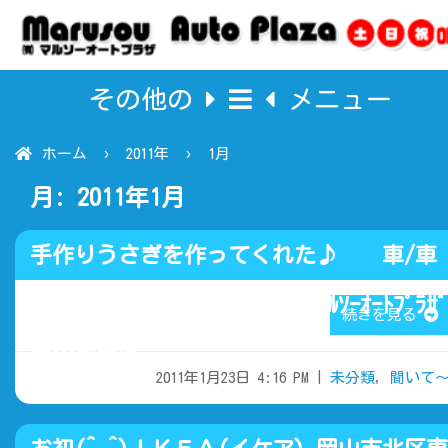
その他の
メニュー
ホーム
2011年
1月
月:
2011年1月
手作りうさぎを作ってくれた♪ 車/車
検/板金/事故修理/修理/(有)ﾏﾙｿｰｵｰﾄﾌﾟﾗｻﾞ
続きを見る
岡山市北区
2011年1月23日 4:16 PM |
未分類
,
聞いて