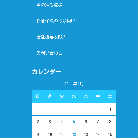
車の定期点検
任意保険の取り扱い
会社概要＆MAP
お問い合わせ
カレンダー
2011年1月
日
月
火
水
木
金
土
1
2
3
4
5
6
7
8
9
10
11
12
13
14
15