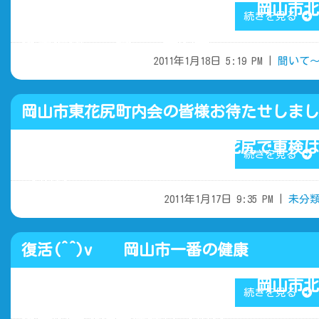
目 岡山市北
続きを見る
区吉備津 一宮 大安寺
2011年1月18日 5:19 PM |
聞いて
岡山市東花尻町内会の皆様お待たせしまし
た！！ 岡山市北区東花尻で車検は
続きを見る
マルソー
2011年1月17日 9:35 PM |
未分
復活(^^)v 岡山市一番の健康
を・・・・ 岡山市北
続きを見る