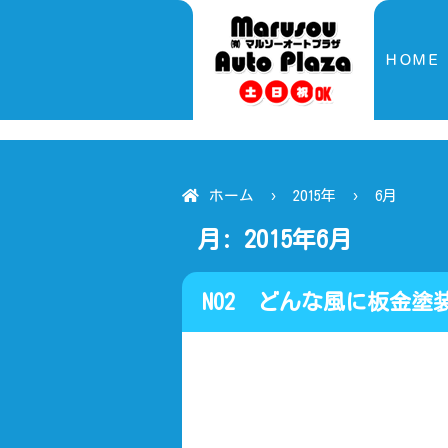
ＨＯＭＥ
ホーム
2015年
6月
月:
2015年6月
NO2 どんな風に
な車検 キズへこみ完璧