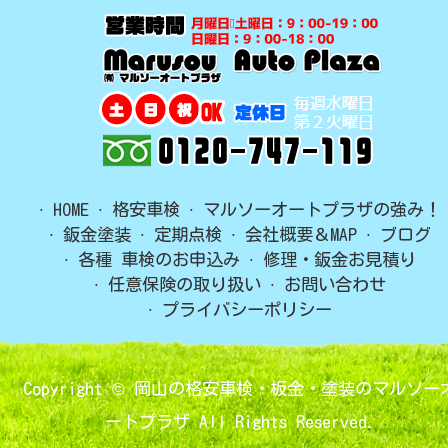
HOME
格安車検
マルソーオートプラザの強み！
鈑金塗装
定期点検
会社概要＆MAP
ブログ
各種 車検のお申込み
修理・鈑金お見積り
任意保険の取り扱い
お問い合わせ
プライバシーポリシー
Copyright ©
岡山の格安車検・板金・塗装のマルソー
ートプラザ
All Rights Reserved.