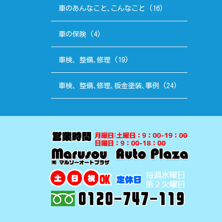
車のあんなこと､こんなこと
(16)
車の保険
(4)
車検、整備､修理
(19)
車検、整備､修理､板金塗装､事例
(24)