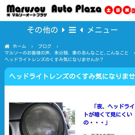
その他の
メニュー
ホーム
ブログ
マルソーのお客様の声
,
未分類
,
車のあんなこと､こんなこと
ヘッドライトレンズのくすみ気になりませんか？
ヘッドライトレンズのくすみ気になりませ
んか？
「夜、ヘッドライ
トが暗くて見にくい
の・・・」