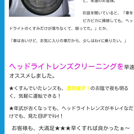
と、常連のお客様。
お話を聞いていると、「車を
ピカピカに掃除しても、ヘッ
ドライトのくすみだけが
落ちなくて、困ってた。」とか、
「車は古いけど、お気に入りの車だから、少しはｷﾚｲに乗りたい。」
ヘッドライトレンズクリーニングを
早
オススメしました。
★くすんでいたレンズも、
透明度UP！
のお陰で夜も明る
く、気軽に運転できる！
★年式が古くなっても、ヘッドライトレンズがキレイなだ
けでも、見た目UPでｷﾚｲ！
お客様も、大満足★★★早くすれば良かったぁ～