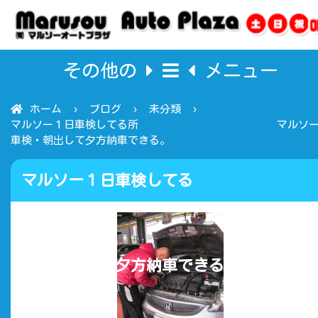
その他の
メニュー
ホーム
ブログ
未分類
マルソー１日車検してる所 マルソ
車検・朝出して夕方納車できる。
マルソー１日車検してる
所 マルソー車
検・朝出して夕方納車できる。