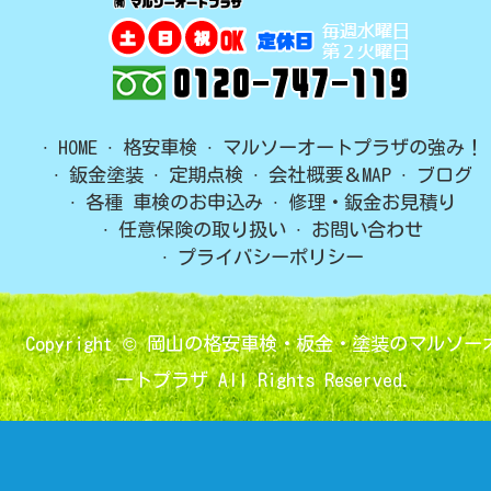
HOME
格安車検
マルソーオートプラザの強み！
鈑金塗装
定期点検
会社概要＆MAP
ブログ
各種 車検のお申込み
修理・鈑金お見積り
任意保険の取り扱い
お問い合わせ
プライバシーポリシー
Copyright ©
岡山の格安車検・板金・塗装のマルソー
ートプラザ
All Rights Reserved.