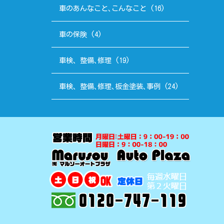
車のあんなこと､こんなこと
(16)
車の保険
(4)
車検、整備､修理
(19)
車検、整備､修理､板金塗装､事例
(24)