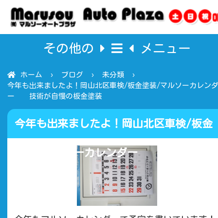
その他の
メニュー
ホーム
ブログ
未分類
今年も出来ましたよ！岡山北区車検/板金塗装/マルソーカレン
ー 技術が自慢の板金塗装
今年も出来ましたよ！岡山北区車検/板金
塗装/マルソーカレンダー 技術が自慢
の板金塗装