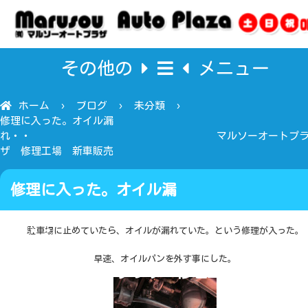
その他の
メニュー
ホーム
ブログ
未分類
修理に入った。オイル漏
れ・・ マルソーオートプ
ザ 修理工場 新車販売
修理に入った。オイル漏
れ・
駐車場に止めていたら、オイルが漏れていた。という修理が入った。
早速、オイルパンを外す事にした。
マルソーオートプラザ 修理工場 新車販