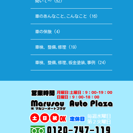
聞いて～
(52)
車のあんなこと､こんなこと
(16)
車の保険
(4)
車検、整備､修理
(19)
車検、整備､修理､板金塗装､事例
(24)