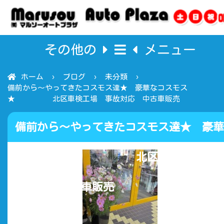
その他の
メニュー
ホーム
ブログ
未分類
備前から～やってきたコスモス達★ 豪華なコスモス
★ 北区車検工場 事故対応 中古車販売
備前から～やってきたコスモス達★ 豪華
なコスモス★ 北区車検工場 事
故対応 中古車販売