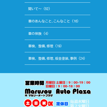
聞いて～
(52)
車のあんなこと､こんなこと
(16)
車の保険
(4)
車検、整備､修理
(19)
車検、整備､修理､板金塗装､事例
(24)