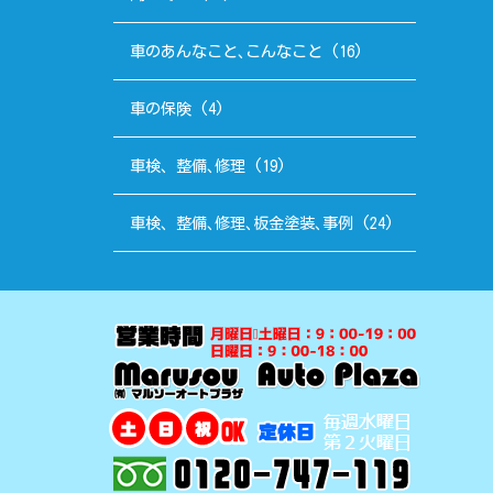
車のあんなこと､こんなこと
(16)
車の保険
(4)
車検、整備､修理
(19)
車検、整備､修理､板金塗装､事例
(24)