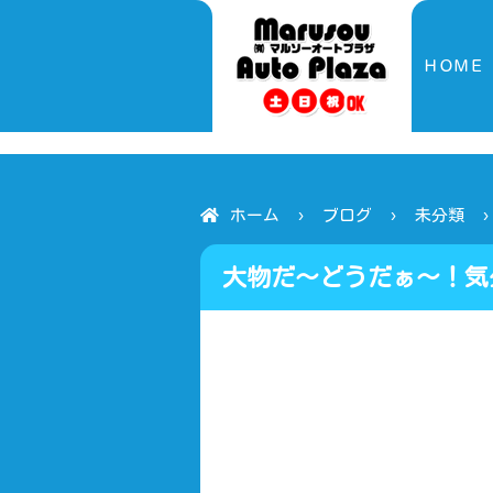
ＨＯＭＥ
ホーム
ブログ
未分類
大物だ～どうだぁ～！