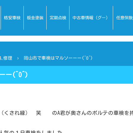
格安車検
板金塗装
定期点検
中古車情報（グー）
任意保険
､修理
岡山市で車検はマルソーーー(^O^)
ー(^O^)
（くされ縁） 笑 のA君が奥さんのポルテの車検を
人気の１日車検をしました。