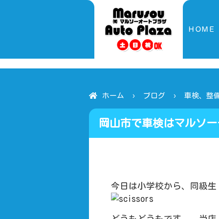
ＨＯＭＥ
ホーム
ブログ
車検、整備
岡山市で車検はマルソーー
今日は小学校から、同級生
どうもどうもです。 当店