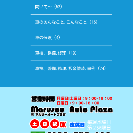
聞いて～
(52)
車のあんなこと､こんなこと
(16)
車の保険
(4)
車検、整備､修理
(19)
車検、整備､修理､板金塗装､事例
(24)