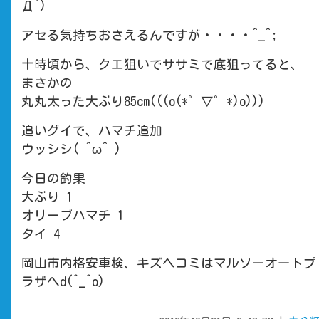
Д`)
アセる気持ちおさえるんですが・・・・^_^;
十時頃から、クエ狙いでササミで底狙ってると、
まさかの
丸丸太った大ぶり85cm(((o(*゜▽゜*)o)))
追いグイで、ハマチ追加
ウッシシ( ^ω^ )
今日の釣果
大ぶり 1
オリーブハマチ 1
タイ 4
岡山市内格安車検、キズヘコミはマルソーオートプ
ラザへd(^_^o)