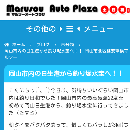
その他の
メニュー
ホーム
ブログ
未分類
岡山市内の日生港から釣り堀水宝へ！！ 岡山市北区格安車検マ
ルソー
岡山市内の日生港から釣り堀水宝へ！！
岡山市北区格安車検マルソー
こんにちわ(^。^)今日は、気持ちいいぐらい岡山市
内は釣り日和でした！岡山市内の最高気温22度☆
初めて岡山日生港から、釣り堀水宝に行ってきまし
た（≧∇≦）
朝タイをバタバタ釣って、惜しくもバラしが3回(つ