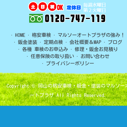
HOME
格安車検
マルソーオートプラザの強み！
鈑金塗装
定期点検
会社概要＆MAP
ブログ
各種 車検のお申込み
修理・鈑金お見積り
任意保険の取り扱い
お問い合わせ
プライバシーポリシー
Copyright ©
岡山の格安車検・板金・塗装のマルソー
ートプラザ
All Rights Reserved.