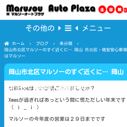
その他の
メニュー
ホーム
ブログ
未分類
岡山市北区マルソーのすぐ近くに… 岡山 市北区・格安安心車
はマルソー
岡山市北区マルソーのすぐ近くに… 岡山
市北区・格安安心車検はマルソー
皆様Xmasはいかが過ごされましたか？
Xmasが過ぎればあっという間に慌ただしい年末です
（ ｉ _ ｉ ）
マルソーの今年度の営業は２９日までです