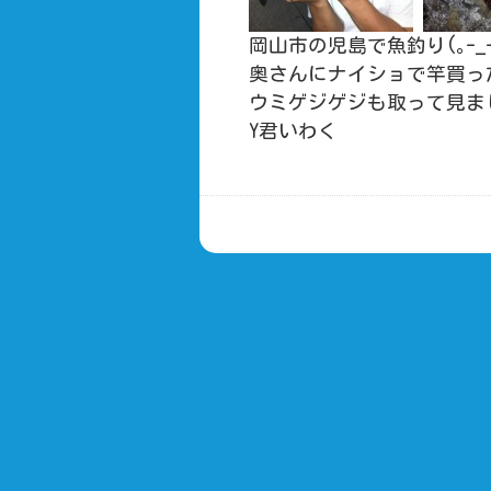
岡山市の児島で魚釣り(｡-
奥さんにナイショで竿買っ
ウミゲジゲジも取って見ま
Y君いわく