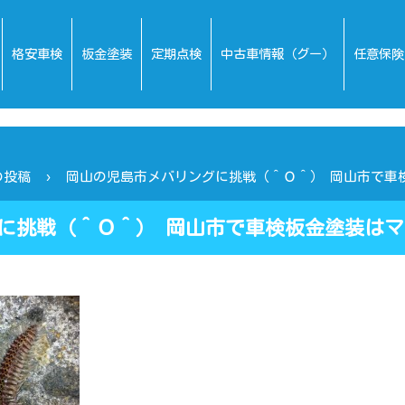
格安車検
板金塗装
定期点検
中古車情報（グー）
任意保険
の投稿
岡山の児島市メバリングに挑戦（＾Ｏ＾） 岡山市で車
に挑戦（＾Ｏ＾） 岡山市で車検板金塗装はマ