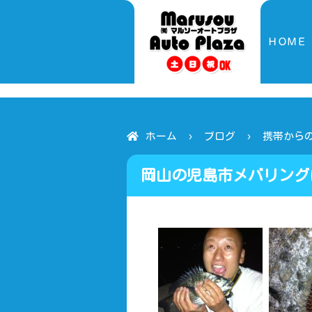
ＨＯＭＥ
ホーム
ブログ
携帯から
岡山の児島市メバリング