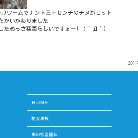
_-｡)ワームでナント三十センチのチヌがヒット
たかいがありました
した
めっさ猛毒らしいですょー( ；´Д｀)
201
ＨＯＭＥ
格安車検
車の板金塗装