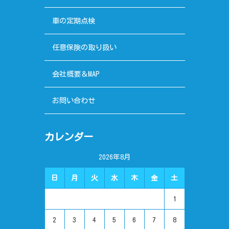
車の定期点検
任意保険の取り扱い
会社概要＆MAP
お問い合わせ
カレンダー
2026年8月
日
月
火
水
木
金
土
1
2
3
4
5
6
7
8