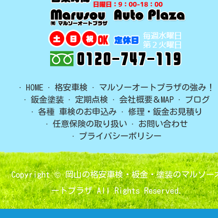
HOME
格安車検
マルソーオートプラザの強み！
鈑金塗装
定期点検
会社概要＆MAP
ブログ
各種 車検のお申込み
修理・鈑金お見積り
任意保険の取り扱い
お問い合わせ
プライバシーポリシー
Copyright ©
岡山の格安車検・板金・塗装のマルソー
ートプラザ
All Rights Reserved.