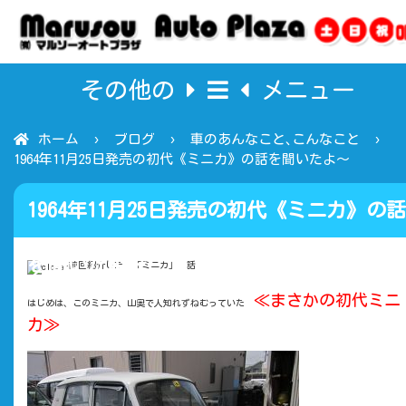
その他の
メニュー
ホーム
ブログ
車のあんなこと､こんなこと
1964年11月25日発売の初代《ミニカ》の話を聞いたよ～
1964年11月25日発売の初代《ミニカ》の話
を聞いたよ～
前回紹介した 「ミニカ」 話
≪まさかの初代ミニ
はじめは、このミニカ、山奥で人知れずねむっていた
カ≫