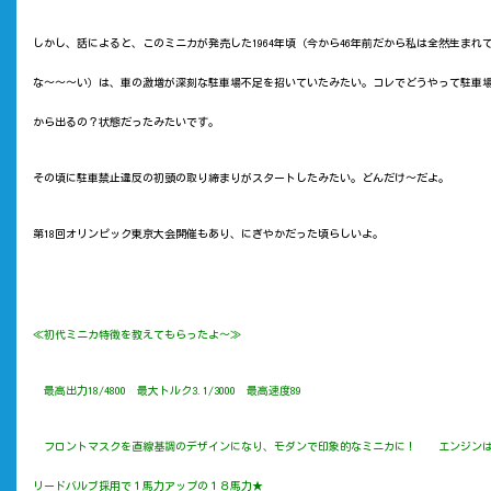
しかし、
話によると、このミニカが発売した1964年頃（今から46年前だから私は全然生まれ
な～～～い）は、車の激増が深刻な駐車場不足を招いていたみたい。コレでどうやって駐車
から出るの？状態だったみたいです。
その頃に駐車禁止違反の初頭の取り締まりがスタートしたみたい。どんだけ～だよ。
第18回オリンピック東京大会開催もあり、にぎやかだった頃らしいよ。
≪初代ミニカ特徴を教えてもらったよ～≫
最高出力18/4800 最大トルク3.1/3000 最高速度89
フロントマスクを直線基調のデザインになり、モダンで印象的なミニカに！ エンジン
リードバルブ採用で１馬力アップの１８馬力★