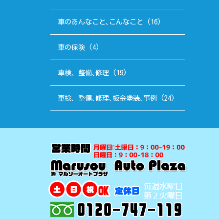
車のあんなこと､こんなこと
(16)
車の保険
(4)
車検、整備､修理
(19)
車検、整備､修理､板金塗装､事例
(24)