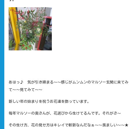
あはっ♪ 気が引き締まる～～感じがムンムンのマルソー玄関に来てみ
て～～見てみて～～
新しい年の始まりを祝うお花達を飾っています。
毎年マルソーの奥さんが、花選びから生けてるんです。それがさ～
その生け方、花の見せ方は
キレイで斬新なんだなぁ～～羨ましい～～★