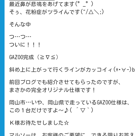
最近鼻が悲鳴をあげてます(°_°)
そぅ、花粉症がツライんです("/△＼;)
そんな中
つ…つ…
ついに！！！
GAZOO完成（≧∇≦）
斜め上に上がって行くラインがカッコイィ(*･∀-)b
前回ブログでも紹介させてもらったのですが、
まさかの完全オリジナル仕様です！
岡山市…いや、岡山県で走っているGAZOO仕様は、
この１台だけですよ〜♪( ´▽｀)
Ｋ様お待たせしました☆
マルソーは、お客様のご要望に、できる限りお答え