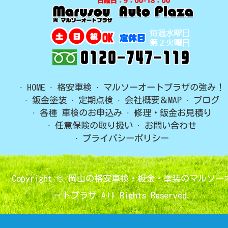
HOME
格安車検
マルソーオートプラザの強み！
鈑金塗装
定期点検
会社概要＆MAP
ブログ
各種 車検のお申込み
修理・鈑金お見積り
任意保険の取り扱い
お問い合わせ
プライバシーポリシー
Copyright ©
岡山の格安車検・板金・塗装のマルソー
ートプラザ
All Rights Reserved.