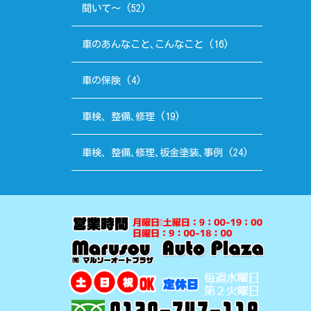
聞いて～
(52)
車のあんなこと､こんなこと
(16)
車の保険
(4)
車検、整備､修理
(19)
車検、整備､修理､板金塗装､事例
(24)