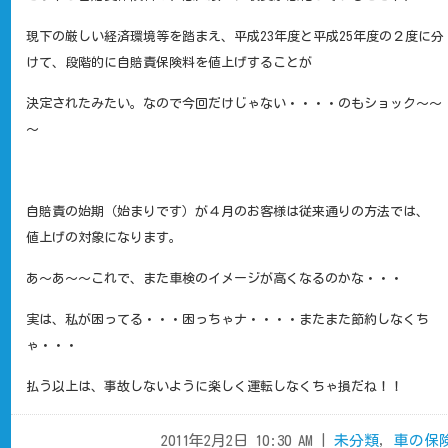
現下の厳しい経済環境等を踏まえ、平成23年度と平成25年度の２度に分
けて、段階的に自賠責保険料を値上げすることが
決定されたみたい。なので今回だけじゃない・・・・のもショック～～
～
自賠責の始期（始まりです）が４月のお客様は従来通りの方法では、
値上げの対象になります。
あ～あ～～これで、また車検のイメージが高くなるのかな・・・
実は、私が困ってる・・・困っちゃナ・・・・またまた節約しなくち
ゃ・・・
払う以上は、事故しないように楽しく運転しなくちゃ損だね！！
2011年2月2日 10:30 AM |
未分類
,
車の保