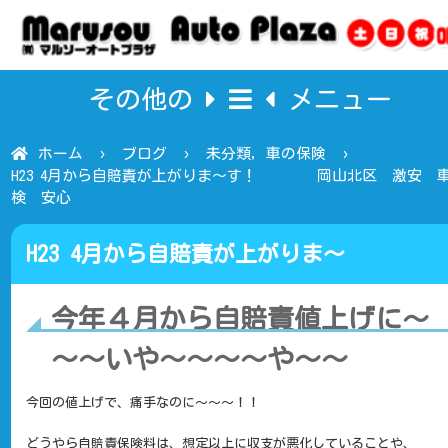
その他の
メニュー
ホーム
ブログ
未分類
,
車の保険
H23 4月から自賠責が上がりま～す！ 岡山北区 激安 
検 安心
H23 4月から自賠責が上がりま～
す！ 岡山北区 激安 車検 安心
今年４月から自賠責値上げに～
～～いや～～～～や～～
今回の値上げで、痛手なのに～～～！！
どうやら自賠責保険料は、想定以上に収支が悪化していることや、